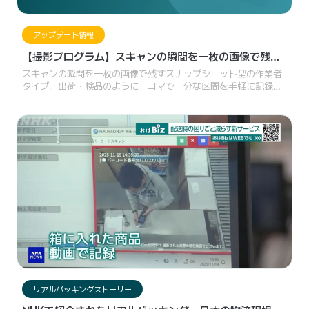
アップデート情報
【撮影プログラム】スキャンの瞬間を一枚の画像で残す
スナップショット型の作業者タイプ
スキャンの瞬間を一枚の画像で残すスナップショット型の作業者
タイプ。出荷・検品のように一コマで十分な区間を手軽に記録
し、すばやく確認できます。
リアルパッキングストーリー