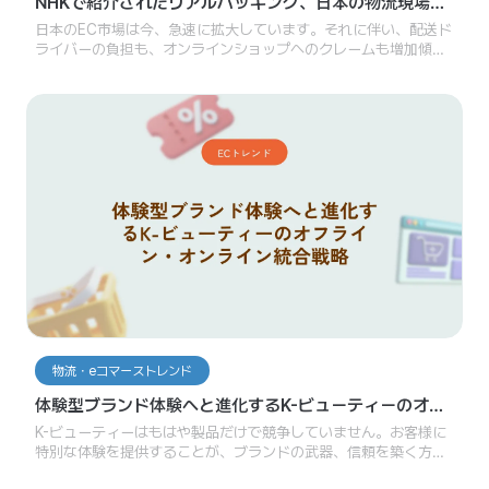
NHKで紹介されたリアルパッキング、日本の物流現場が
注目する「映像記録」の価値
日本のEC市場は今、急速に拡大しています。それに伴い、配送ド
ライバーの負担も、オンラインショップへのクレームも増加傾向
にあります。こうした状況の中で、梱包から出荷までの過程を自
動で記録し、必要なときにすぐ確認できるシステムは、単なる効
率化を超え、新たな信頼の基準になりつつあります。
物流・eコマーストレンド
体験型ブランド体験へと進化するK-ビューティーのオフ
ライン・オンライン統合戦略
K-ビューティーはもはや製品だけで競争していません。お客様に
特別な体験を提供することが、ブランドの武器、信頼を築く方
法、そしてロイヤリティを生み出す手段になっています。そし