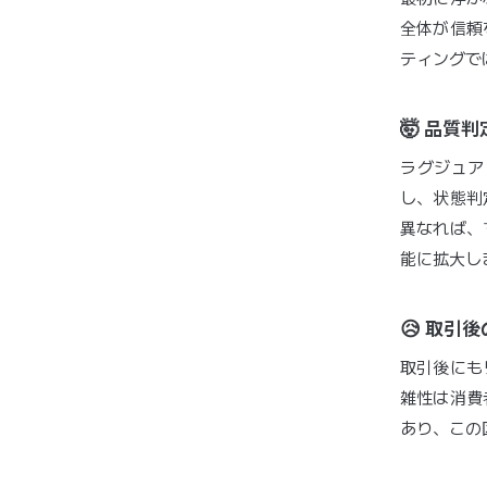
全体が信頼
ティングで
🤯 品質
ラグジュア
し、状態判
異なれば、
能に拡大し
😥 取引
取引後にも
雑性は消費
あり、この