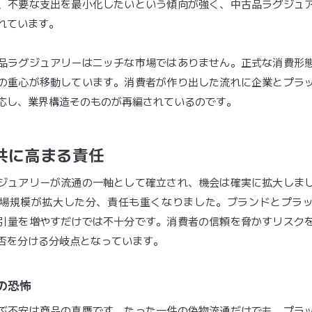
、不要な支出を最小化したいという傾向が強く、中古品ラグジュ
れています。
品ラグジュアリーはニッチな市場ではありません。正式な消費形
の重心が移動しています。消費者が作り出した流れに企業とプラ
応し、業界構造そのものが再編されているのです。
共に高まる責任
ジュアリーが流通の一軸として確立され、機会は確実に拡大しま
場規模が拡大した分、責任も重くなりました。ブランドとプラ
引量を増やすだけでは不十分です。消費者の信頼を脅かすリスク
否を分ける分岐点となっています。
への恐怖
ぶ不安は商品の真贋です。たった一件の偽物流通だけでも、プラ