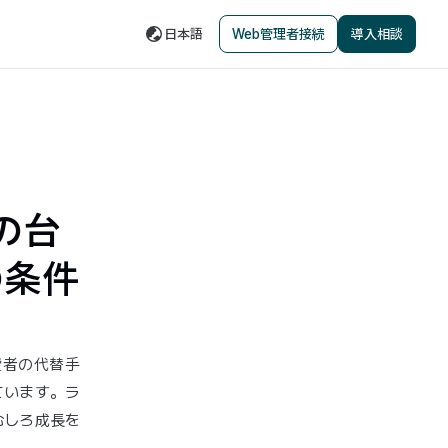
日本語
Web管理者接続
導入相談
の台
の条件
費者の代替手
ています。ラ
むしろ成長を