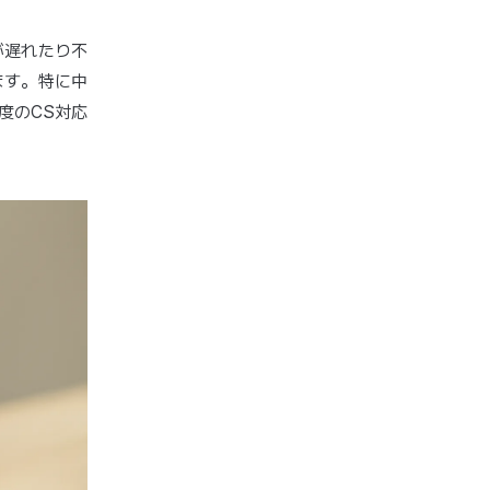
が遅れたり不
ます。特に中
度のCS対応