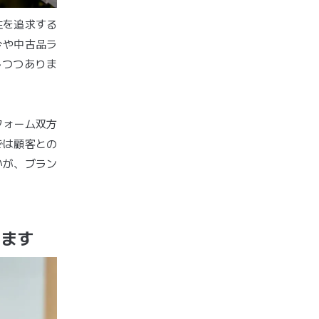
性を追求する
今や中古品ラ
しつつありま
フォーム双方
では顧客との
かが、ブラン
います