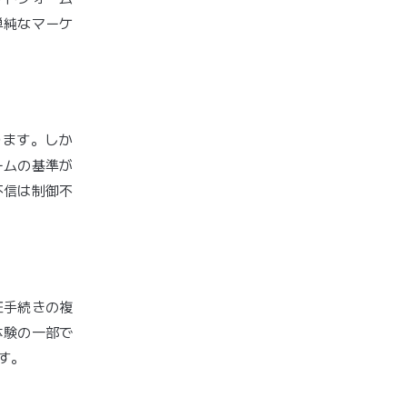
単純なマーケ
ります。しか
ームの基準が
不信は制御不
証手続きの複
体験の一部で
す。