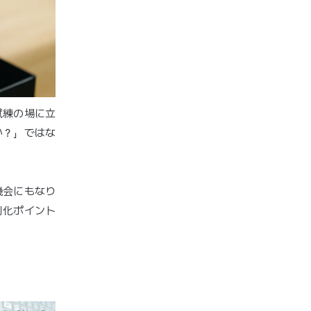
試練の場に立
か？」ではな
機会にもなり
別化ポイント